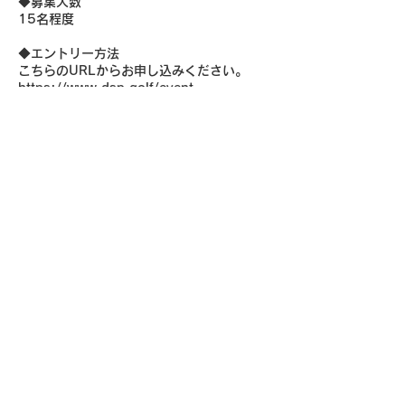
◆募集人数
15名程度
◆エントリー方法
こちらのURLからお申し込みください。
https://www.dsp.golf/event-
details/dspe-tour-2026-heat03
◆問い合わせ先
03-6869-3523
平日11時～18時 担当：戸塚
Previous
Next
DSPE運営事務局
​（株式会社サジットマネジメント内）
〒140-0002
東京都品川区東品川2-2-33, 2F
DSPE GOLF STUDIO内
TEL
03-6869-3523
FAX 03-4560-6758