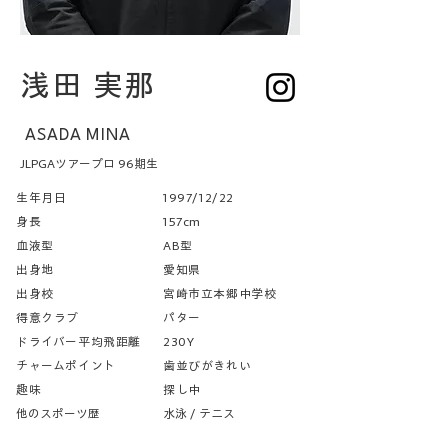
浅田 実那
ASADA MINA
JLPGAツアープロ 96期生
生年月日
1997/12/22
身長
157cm
血液型
AB型
出身地
愛知県
​出身校
宮崎市立本郷中学校
得意クラブ
パター
ドライバー平均飛距離
230Y
チャームポイント
歯並びがきれい
​趣味
探し中
​他のスポーツ歴
​水泳 / テニス